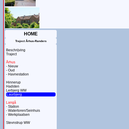
HOME
Traject Århus-Randers
Beschrijving
Traject
Århus
- Nieuw
- Oud
- Havnestation
Hinnerup
Hadsten
Lerbjerg WW
Laurbjerg
Langå
- Station
- Watertoren/Seinhuis
- Werkplaatsen
Stevnstrup WW