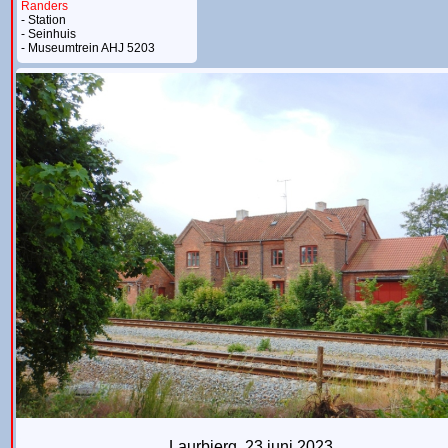
Randers
- Station
- Seinhuis
- Museumtrein AHJ 5203
Midtjyllandmenu
Laurbjerg, 23 juni 2023